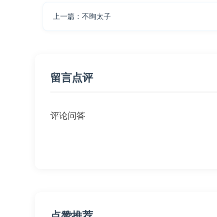
上一篇：不眴太子
留言点评
评论问答
点赞推荐