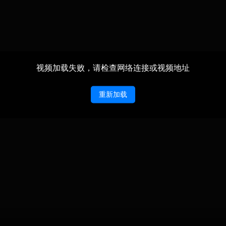
视频加载失败，请检查网络连接或视频地址
重新加载