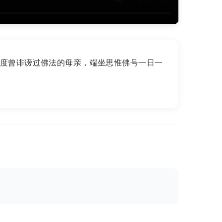
了超度曾诽谤过佛法的母亲，端坐思惟佛号一日一