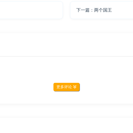
下一篇：两个国王
更多评论