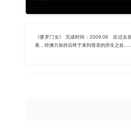
《婆罗门女》 完成时间：2009.06 在
夜，经佛力加持后终于来到母亲的所生之处…