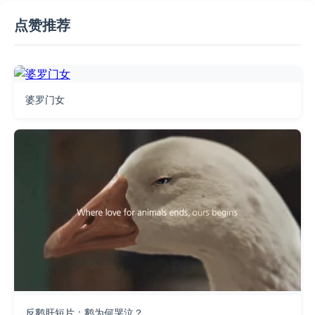
点赞推荐
婆罗门女
反鹅肝短片：鹅为何哭泣？