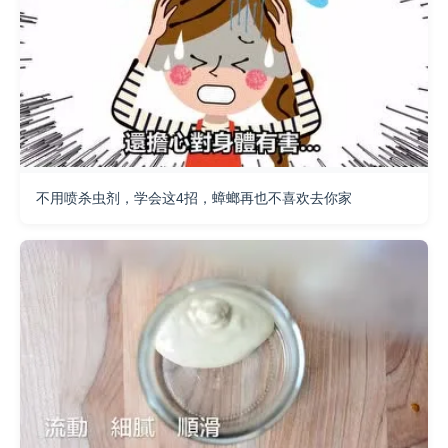
不用喷杀虫剂，学会这4招，蟑螂再也不喜欢去你家