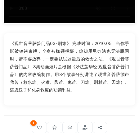
《观世音菩萨普门品03-刑难》 完成时间：2010.05 当你手
脚被镣铐束缚，全身被枷锁捆绑，你却用尽办法也无法脱困
时，请不要放弃，一定要试试这最后的救命之法。《观世音菩
萨普门品》 8集动画短片是根据《妙法莲华经·观世音菩萨普门
品》的内容改编制作。用8个故事分别讲述了观世音菩萨循声
救苦（救水难、火难、风难、鬼难、刀难、刑杖难、囚难）、
满愿送子和化身救度的功德利益。
1