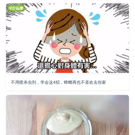
不用喷杀虫剂，学会这4招，蟑螂再也不喜欢去你家