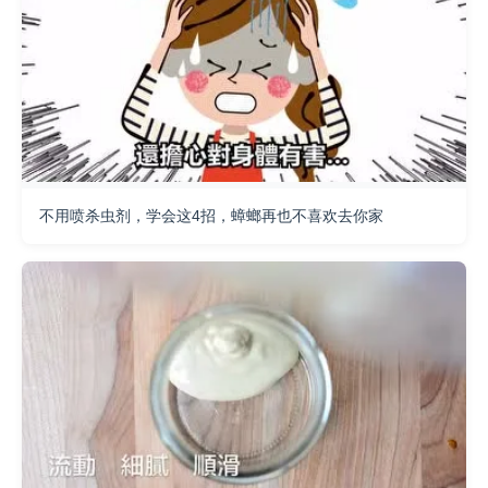
不用喷杀虫剂，学会这4招，蟑螂再也不喜欢去你家