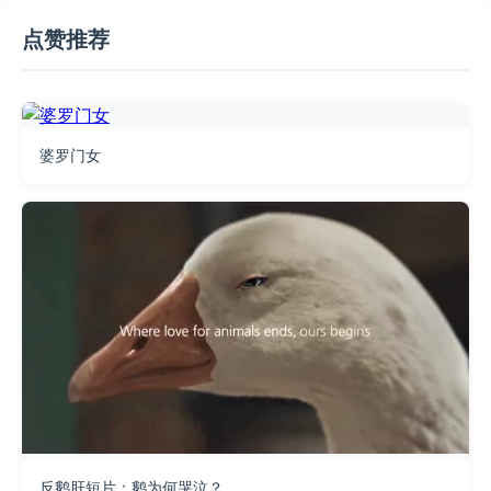
点赞推荐
婆罗门女
反鹅肝短片：鹅为何哭泣？