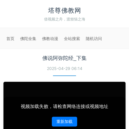
塔尊佛教网
借视频之舟，渡烦恼之海
首页
佛陀全集
佛教动漫
全站搜索
随机访问
佛说阿弥陀经_下集
2025-04-29 06:14
视频加载失败，请检查网络连接或视频地址
重新加载