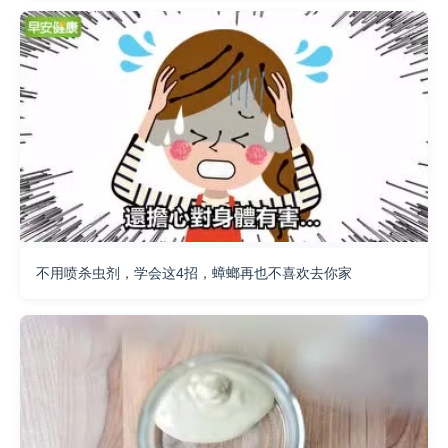
不用喷杀虫剂，学会这4招，蟑螂再也不喜欢去你家