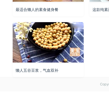
最适合懒人的素食健身餐
这款纯素
懒人五谷豆浆，气血双补
Copy