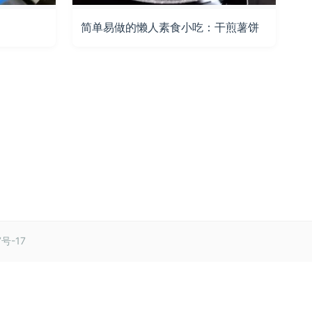
简单易做的懒人素食小吃：干煎薯饼
7号-17